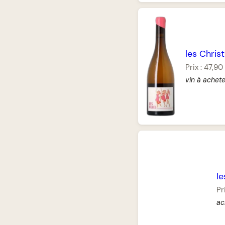
les Christ
Prix :
47,90
vin à achet
le
Pr
ac