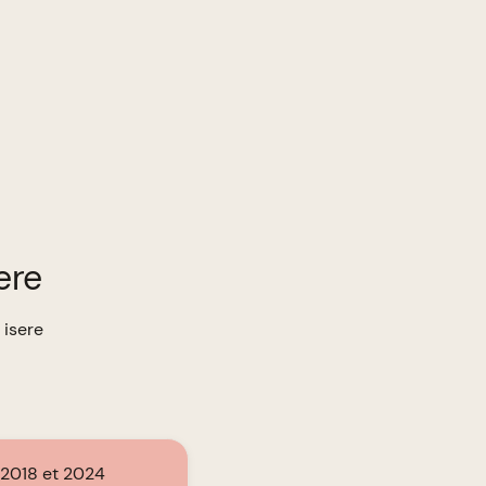
ere
 isere
 2018 et 2024