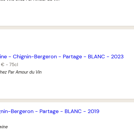
ine
-
Chignin-Bergeron
-
Partage
-
BLANC
-
2023
 €
-
75cl
chez Par Amour du Vin
gnin-Bergeron
-
Partage
-
BLANC
-
2019
wine