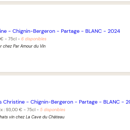
ine
-
Chignin-Bergeron
-
Partage
-
BLANC
-
2024
 €
-
75cl
-
6 disponibles
er chez Par Amour du Vin
s Christine
-
Chignin-Bergeron
-
Partage
-
BLANC
-
2
ix :
93,00 €
-
75cl
-
5 disponibles
hats vin chez La Cave du Château