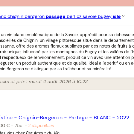
anc chignin bergeron
passage
berlioz savoie bugey
isle
?
 un vin blanc emblématique de la Savoie, apprécié pour sa richesse e
oleillés de Chignin, un village pittoresque situé dans le département
ussanne, offre des arômes floraux sublimés par des notes de fruits à 
rroir unique, influencé par les montagnes du Bugey et les vallées de l'I
l respectueux de l'environnement, produit ce vin avec une attention p
éguster un produit authentique et de qualité. Idéal à l'apéritif ou 
nin Bergeron se distingue par sa fraîcheur et sa minéralité.
ocks et prix : mardi 4 août 2026 à 10:23
istine
-
Chignin-Bergeron
-
Partage
-
BLANC
-
2022
,00 €
-
75cl
-
2 disponibles
des vins chez Par Amour du Vin