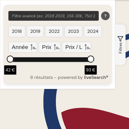
?
2018
2019
2022
2023
2024
Filtres
Année
Prix
Prix / L
42 €
93 €
8 résultats
- powered by
liveSearch®