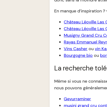
donc sans la moindre atte
En manque d’inspiration ? 
Château Léoville Las
Château Léoville Las
Musigny Grand Cru 
Rayas Emmanuel Rey
Vins Casher
ou
vin K
Bourgogne bio
ou
bor
La recherche tolé
Même si vous ne connaissez
nous pouvons généralement
Gevurraminer
musini grand cru con