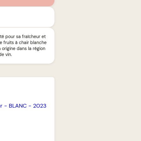
té pour sa fraîcheur et
e fruits à chair blanche
 origine dans la région
e vin.
r
-
BLANC
-
2023