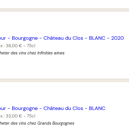
our
-
Bourgogne
-
Château du Clos
-
BLANC
-
2020
ix :
38,00 €
-
75cl
heter des vins chez Infinities wines
our
-
Bourgogne
-
Château du Clos
-
BLANC
ix :
33,00 €
-
75cl
heter des vins chez Grands Bourgognes