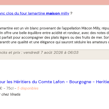
anc clos du four lamartine
maison
milly
?
amartine est un vin blanc provenant de l'appellation Mâcon Milly, répu
in offre une belle équilibre entre acidité et rondeur, avec des notes d
t parfait pour accompagner des plats légers ou des fruits de mer. Son
arantit une qualité et une élégance qui sauront séduire les amateurs d
ocks et prix : vendredi 7 août 2026 à 06:03
our les Héritiers du Comte Lafon
-
Bourgogne
-
Heritie
 €
-
75cl
-
5 disponibles
r chez Vinatis