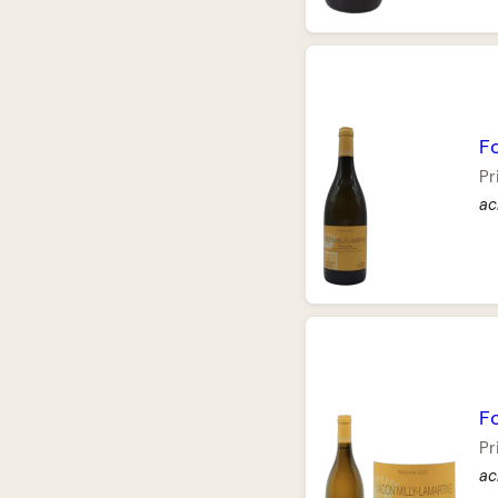
F
Pr
ac
F
Pr
ac