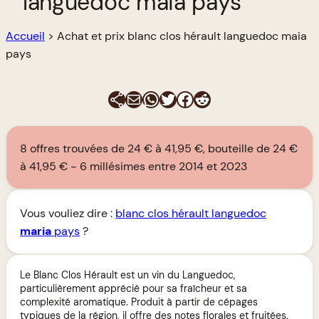
languedoc maia pays
Accueil
>
Achat et prix blanc clos hérault languedoc maia
pays
E-mail
WhatsApp
Twitter
Facebook
Reddit
8 offres trouvées de 24 € à 41,95 €, bouteille de 24 €
à 41,95 €
6 millésimes entre 2014 et 2023
Vous vouliez dire :
blanc clos hérault languedoc
maria
pays
?
Le Blanc Clos Hérault est un vin du Languedoc,
particulièrement apprécié pour sa fraîcheur et sa
complexité aromatique. Produit à partir de cépages
typiques de la région, il offre des notes florales et fruitées,