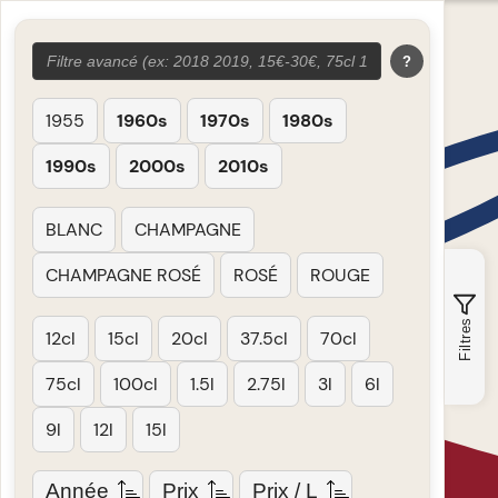
?
1955
1960s
1970s
1980s
1990s
2000s
2010s
BLANC
CHAMPAGNE
CHAMPAGNE ROSÉ
ROSÉ
ROUGE
Filtres
12cl
15cl
20cl
37.5cl
70cl
75cl
100cl
1.5l
2.75l
3l
6l
9l
12l
15l
Année
Prix
Prix / L