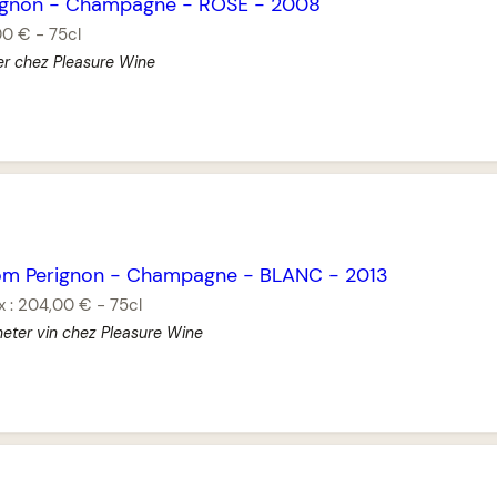
ignon
-
Champagne
-
ROSÉ
-
2008
00 €
-
75cl
er chez Pleasure Wine
m Perignon
-
Champagne
-
BLANC
-
2013
x :
204,00 €
-
75cl
eter vin chez Pleasure Wine