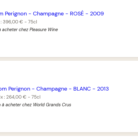
m Perignon
-
Champagne
-
ROSÉ
-
2009
 :
396,00 €
-
75cl
à acheter chez Pleasure Wine
om Perignon
-
Champagne
-
BLANC
-
2013
ix :
264,00 €
-
75cl
n à acheter chez World Grands Crus