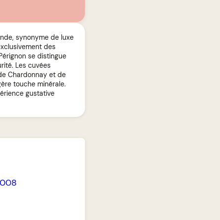
onde, synonyme de luxe
exclusivement des
 Pérignon se distingue
urité. Les cuvées
 de Chardonnay et de
égère touche minérale.
érience gustative
2008