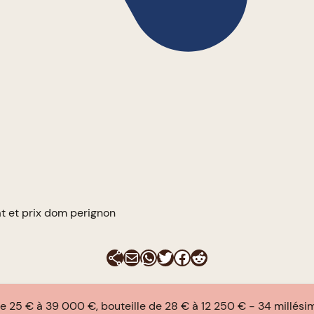
t et prix dom perignon
E-mail
WhatsApp
Twitter
Facebook
Reddit
de 25 € à 39 000 €, bouteille de 28 € à 12 250 €
34 millési