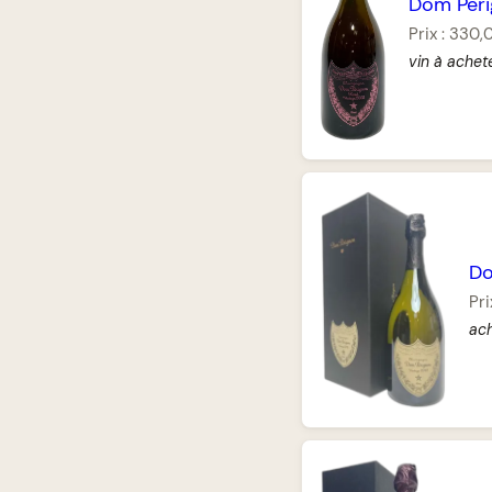
Dom Per
Prix :
330,
vin à achet
Do
Pri
ach