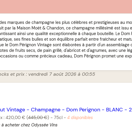
 des marques de champagne les plus célèbres et prestigieuses au m
duit par la Maison Moët & Chandon, ce champagne millésimé est issu 
antissant ainsi une qualité exceptionnelle à chaque bouteille. Le Dom
ique, ses fines bulles et son équilibre parfait entre fraîcheur et mat
ue le Dom Pérignon Vintage sont élaborées à partir d'un assemblage
notes de fruits secs, de pain grillé, d'abricot et d'agrumes, avec une l
 occasions ou comme précieux cadeau, Dom Pérignon promet une exp
ocks et prix : vendredi 7 août 2026 à 00:55
ut Vintage
-
Champagne
-
Dom Perignon
-
BLANC
-
ix :
420,00 €
(
445,00 €
)
-
75cl
-
4 disponibles
n à acheter chez Odyssée Vins