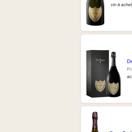
vin à ache
D
Pr
ac