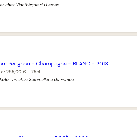
ter chez Vinothèque du Léman
om Perignon
-
Champagne
-
BLANC
-
2013
ix :
255,00 €
-
75cl
heter vin chez Sommellerie de France