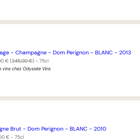
tage
-
Champagne
-
Dom Perignon
-
BLANC
-
2013
90 €
(
245,00 €
)
-
75cl
s vins chez Odyssée Vins
ne Brut
-
Dom Perignon
-
BLANC
-
2010
00 €
-
75cl