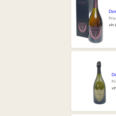
Do
Prix
vin 
D
Pr
vi