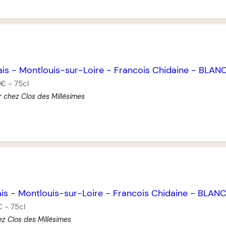
ais
-
Montlouis-sur-Loire
-
Francois Chidaine
-
BLAN
 €
-
75cl
r chez Clos des Millésimes
is
-
Montlouis-sur-Loire
-
Francois Chidaine
-
BLAN
€
-
75cl
ez Clos des Millésimes