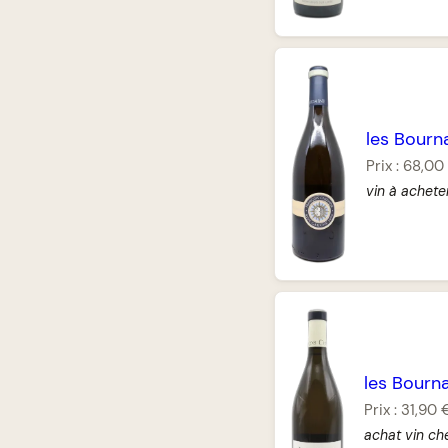
les Bourn
Prix :
68,00
vin à achete
les Bourna
Prix :
31,90 
achat vin ch