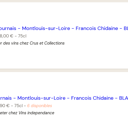
ournais
-
Montlouis-sur-Loire
-
Francois Chidaine
-
B
18,00 €
-
75cl
r des vins chez Crus et Collections
rnais
-
Montlouis-sur-Loire
-
Francois Chidaine
-
BL
,90 €
-
75cl
-
6 disponibles
heter chez Vins independance