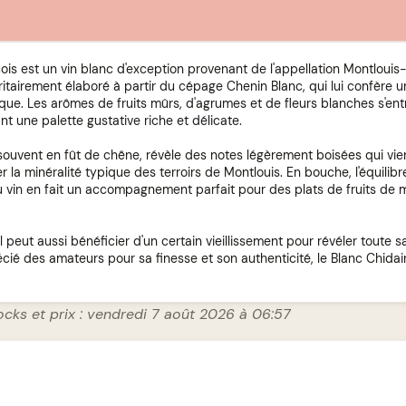
ois est un vin blanc d'exception provenant de l'appellation Montlouis
oritairement élaboré à partir du cépage Chenin Blanc, qui lui confère u
ue. Les arômes de fruits mûrs, d'agrumes et de fleurs blanches s'en
t une palette gustative riche et délicate.
, souvent en fût de chêne, révèle des notes légèrement boisées qui vi
la minéralité typique des terroirs de Montlouis. En bouche, l'équilibre
du vin en fait un accompagnement parfait pour des plats de fruits de m
il peut aussi bénéficier d'un certain vieillissement pour révéler toute 
cié des amateurs pour sa finesse et son authenticité, le Blanc Chidai
ocks et prix : vendredi 7 août 2026 à 06:57