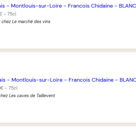
is
-
Montlouis-sur-Loire
-
Francois Chidaine
-
BLAN
 €
-
75cl
r chez Le marché des vins
ais
-
Montlouis-sur-Loire
-
Francois Chidaine
-
BLAN
 €
-
75cl
chez Les caves de Taillevent