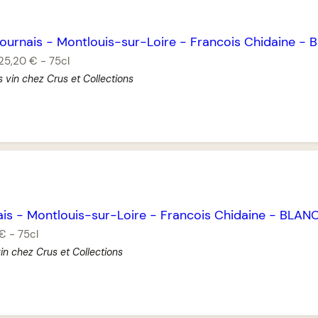
Bournais
-
Montlouis-sur-Loire
-
Francois Chidaine
-
B
25,20 €
-
75cl
 vin chez Crus et Collections
ais
-
Montlouis-sur-Loire
-
Francois Chidaine
-
BLAN
 €
-
75cl
in chez Crus et Collections