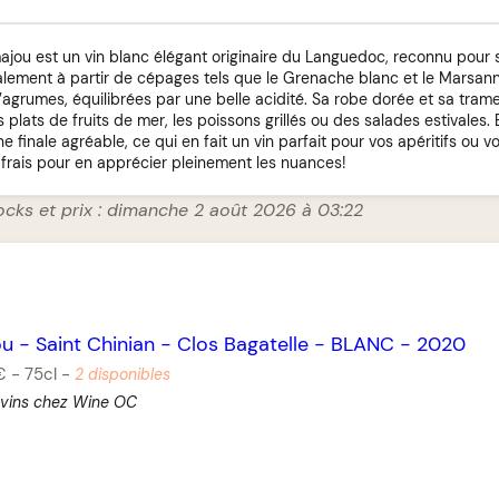
jou est un vin blanc élégant originaire du Languedoc, reconnu pour s
palement à partir de cépages tels que le Grenache blanc et le Marsanne
’agrumes, équilibrées par une belle acidité. Sa robe dorée et sa tram
 plats de fruits de mer, les poissons grillés ou des salades estivales. E
e finale agréable, ce qui en fait un vin parfait pour vos apéritifs ou v
r frais pour en apprécier pleinement les nuances!
ocks et prix : dimanche 2 août 2026 à 03:22
ou
-
Saint Chinian
-
Clos Bagatelle
-
BLANC
-
2020
€
-
75cl
-
2 disponibles
 vins chez Wine OC