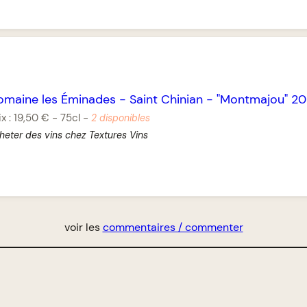
omaine les Éminades
-
Saint Chinian
-
"Montmajou" 2
ix :
19,50 €
-
75cl
-
2 disponibles
heter des vins chez Textures Vins
voir les
commentaires / commenter