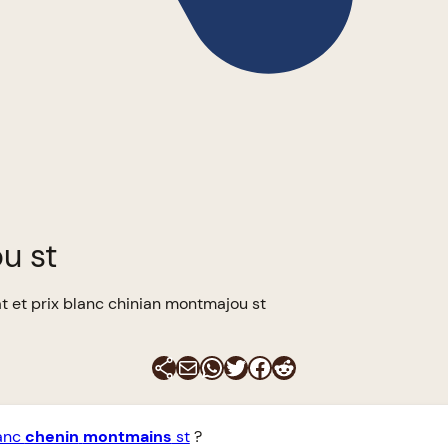
u st
t et prix blanc chinian montmajou st
E-mail
WhatsApp
Twitter
Facebook
Reddit
anc
chenin
montmains
st
?