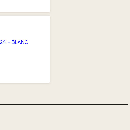
024
-
BLANC