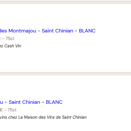
ades Montmajou
-
Saint Chinian
-
BLANC
€
-
75cl
ez Cash Vin
u
-
Saint Chinian
-
BLANC
 €
-
75cl
vins chez La Maison des Vins de Saint Chinian