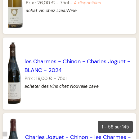
Prix :
26,00 €
-
75cl
-
4 disponibles
achat vin chez IDealWine
les Charmes
-
Chinon
-
Charles Joguet
-
BLANC
-
2024
Prix :
19,00 €
-
75cl
acheter des vins chez Nouvelle cave
1 - 58 sur 145
Charles Joguet
-
Chinon
-
les Charmes
-