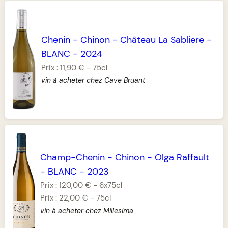
Chenin
-
Chinon
-
Château La Sabliere
-
BLANC
-
2024
Prix :
11,90 €
-
75cl
vin à acheter chez Cave Bruant
Champ-Chenin
-
Chinon
-
Olga Raffault
-
BLANC
-
2023
Prix :
120,00 €
-
6x75cl
Prix :
22,00 €
-
75cl
vin à acheter chez Millesima