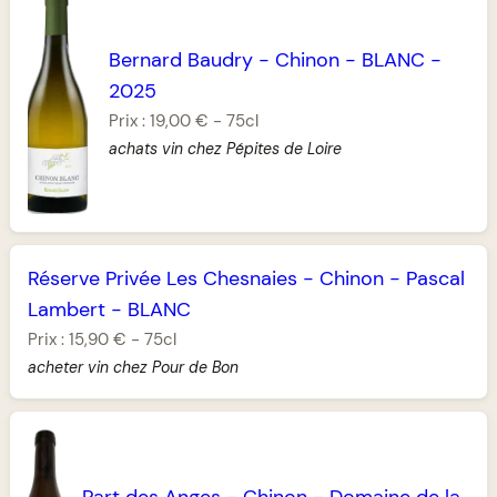
Bernard Baudry
-
Chinon
-
BLANC
-
2025
Prix :
19,00 €
-
75cl
achats vin chez Pépites de Loire
Réserve Privée Les Chesnaies
-
Chinon
-
Pascal
Lambert
-
BLANC
Prix :
15,90 €
-
75cl
acheter vin chez Pour de Bon
Part des Anges
-
Chinon
-
Domaine de la