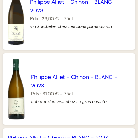
Philippe Alliet
-
Chinon
-
BLANC
-
2023
Prix :
29,90 €
-
75cl
vin à acheter chez Les bons plans du vin
Philippe Alliet
-
Chinon
-
BLANC
-
2023
Prix :
31,00 €
-
75cl
acheter des vins chez Le gros caviste
Philippe Alliet
-
Chinon
-
BLANC
-
2024