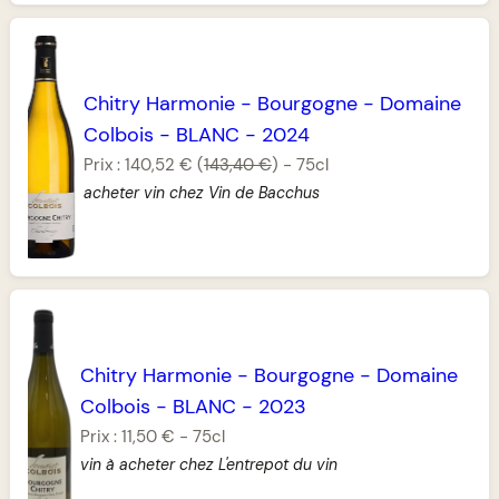
Chitry Harmonie
-
Bourgogne
-
Domaine
Colbois
-
BLANC
-
2024
Prix :
140,52 €
(
143,40 €
)
-
75cl
acheter vin chez Vin de Bacchus
Chitry Harmonie
-
Bourgogne
-
Domaine
Colbois
-
BLANC
-
2023
Prix :
11,50 €
-
75cl
vin à acheter chez L'entrepot du vin