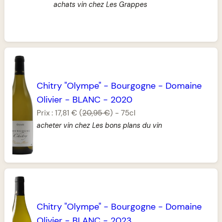
achats vin chez Les Grappes
Chitry "Olympe"
-
Bourgogne
-
Domaine
Olivier
-
BLANC
-
2020
Prix :
17,81 €
(
20,95 €
)
-
75cl
acheter vin chez Les bons plans du vin
Chitry "Olympe"
-
Bourgogne
-
Domaine
Olivier
-
BLANC
-
2023