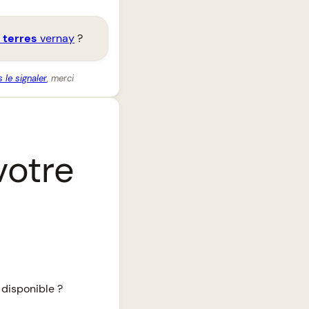
c
terres
vernay
?
 le signaler
, merci
votre
 disponible ?