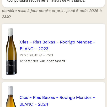
Rodrigo saura séduire les amateurs de vins blancs.
dernière mise à jour stocks et prix : jeudi 6 août 2026 à
23:10
Cies
-
Rías Baixas
-
Rodrigo Mendez
-
BLANC
-
2023
Prix :
34,90 €
-
75cl
acheter des vins chez Vinatis
Cies
-
Rías Baixas
-
Rodrigo Mendez
-
BLANC
-
2024