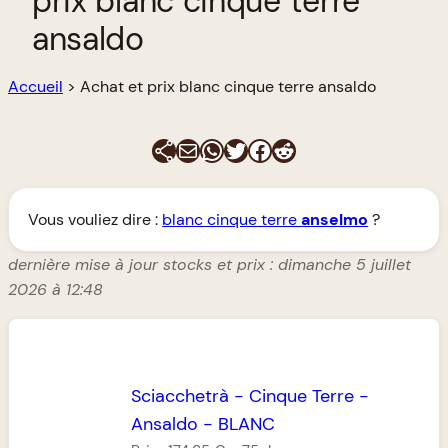
prix blanc cinque terre
ansaldo
Accueil
>
Achat et prix blanc cinque terre ansaldo
E-mail
WhatsApp
Twitter
Facebook
Reddit
Vous vouliez dire :
blanc cinque terre
anselmo
?
dernière mise à jour stocks et prix : dimanche 5 juillet
2026 à 12:48
Sciacchetrà
-
Cinque Terre
-
Ansaldo
-
BLANC