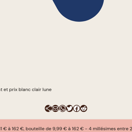
 et prix blanc clair lune
E-mail
WhatsApp
Twitter
Facebook
Reddit
11 € à 162 €, bouteille de 9,99 € à 162 €
4 millésimes entre 