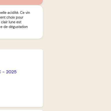
elle acidité. Ce vin
lent choix pour
clair lune est
ce de dégustation
C
-
2025