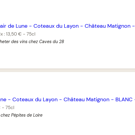
air de Lune
-
Coteaux du Layon
-
Château Matignon
ix :
13,50 €
-
75cl
heter des vins chez Caves du 28
une
-
Coteaux du Layon
-
Château Matignon
-
BLANC
€
-
75cl
 chez Pépites de Loire