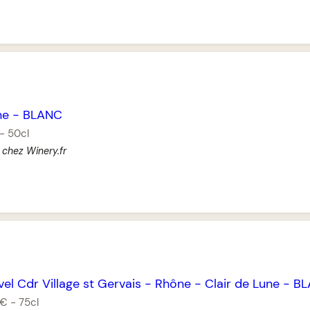
ne
-
BLANC
-
50cl
 chez Winery.fr
el Cdr Village st Gervais
-
Rhône
-
Clair de Lune
-
BL
 €
-
75cl