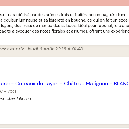
uvent caractérisé par des arômes frais et fruités, accompagnés d'une b
sa couleur lumineuse et sa légèreté en bouche, ce qui en fait un excel
gers, des fruits de mer ou des salades. Idéal pour l'apéritif, le blanc 
acité à évoquer des notes florales et agrumes, offrant une expérien
ocks et prix : jeudi 6 août 2026 à 01:48
Lune
-
Coteaux du Layon
-
Château Matignon
-
BLAN
 €
-
75cl
vin chez Infinivin