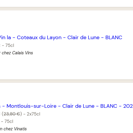
in la
-
Coteaux du Layon
-
Clair de Lune
-
BLANC
€
-
75cl
r chez Calais Vins
s
-
Montlouis-sur-Loire
-
Clair de Lune
-
BLANC
-
202
€
(
23,80 €
)
-
2x75cl
-
75cl
n chez Vinatis