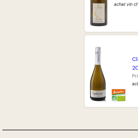
achat vin 
Cl
2
Pri
ac