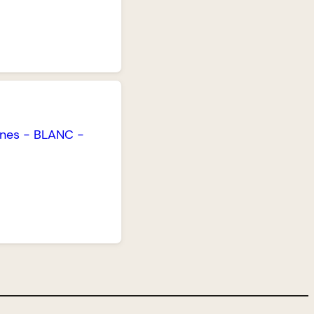
unes
-
BLANC
-