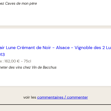
chez Caves de mon père
air Lune Crémant de Noir
-
Alsace
-
Vignoble des 2 L
013
x :
162,00 €
-
75cl
heter des vins chez Vin de Bacchus
voir les
commentaires / commenter