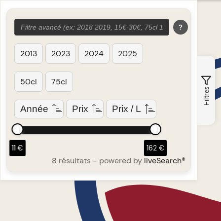
?
2013
2023
2024
2025
50cl
75cl
Filtres
Année
Prix
Prix / L
11 €
162 €
8 résultats
- powered by
liveSearch®