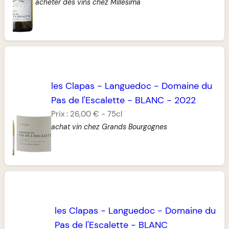
acheter des vins chez Millesima
les Clapas
-
Languedoc
-
Domaine du
Pas de l'Escalette
-
BLANC
-
2022
Prix :
26,00 €
-
75cl
achat vin chez Grands Bourgognes
les Clapas
-
Languedoc
-
Domaine du
Pas de l'Escalette
-
BLANC