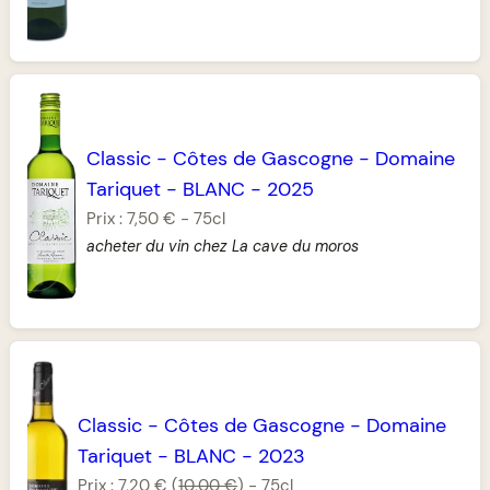
Classic
-
Côtes de Gascogne
-
Domaine
Tariquet
-
BLANC
-
2025
Prix :
7,50 €
-
75cl
acheter du vin chez La cave du moros
Classic
-
Côtes de Gascogne
-
Domaine
Tariquet
-
BLANC
-
2023
Prix :
7,20 €
(
10,00 €
)
-
75cl