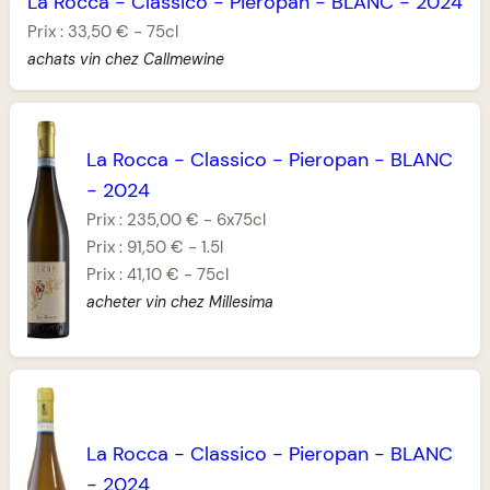
La Rocca
-
Classico
-
Pieropan
-
BLANC
-
2024
Prix :
33,50 €
-
75cl
achats vin chez Callmewine
La Rocca
-
Classico
-
Pieropan
-
BLANC
-
2024
Prix :
235,00 €
-
6x75cl
Prix :
91,50 €
-
1.5l
Prix :
41,10 €
-
75cl
acheter vin chez Millesima
La Rocca
-
Classico
-
Pieropan
-
BLANC
-
2024