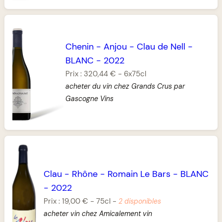
Chenin
-
Anjou
-
Clau de Nell
-
BLANC
-
2022
Prix :
320,44 €
-
6x75cl
acheter du vin chez Grands Crus par
Gascogne Vins
Clau
-
Rhône
-
Romain Le Bars
-
BLANC
-
2022
Prix :
19,00 €
-
75cl
-
2 disponibles
acheter vin chez Amicalement vin