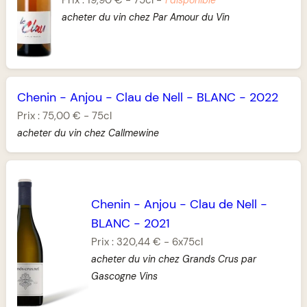
1 disponible
acheter du vin chez Par Amour du Vin
Chenin
-
Anjou
-
Clau de Nell
-
BLANC
-
2022
Prix :
75,00 €
-
75cl
acheter du vin chez Callmewine
Chenin
-
Anjou
-
Clau de Nell
-
BLANC
-
2021
Prix :
320,44 €
-
6x75cl
acheter du vin chez Grands Crus par
Gascogne Vins