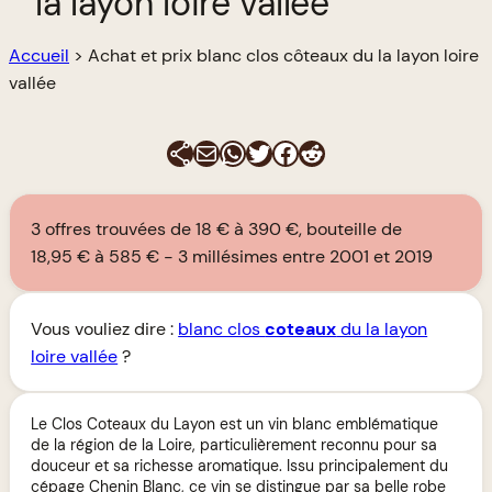
la layon loire vallée
Accueil
>
Achat et prix blanc clos côteaux du la layon loire
vallée
E-mail
WhatsApp
Twitter
Facebook
Reddit
3 offres trouvées de 18 € à 390 €, bouteille de
18,95 € à 585 €
3 millésimes entre 2001 et 2019
Vous vouliez dire :
blanc clos
coteaux
du la layon
loire vallée
?
Le Clos Coteaux du Layon est un vin blanc emblématique
de la région de la Loire, particulièrement reconnu pour sa
douceur et sa richesse aromatique. Issu principalement du
cépage Chenin Blanc, ce vin se distingue par sa belle robe