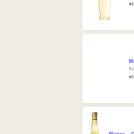
ac
B
Pr
ac
Blancs
-
C