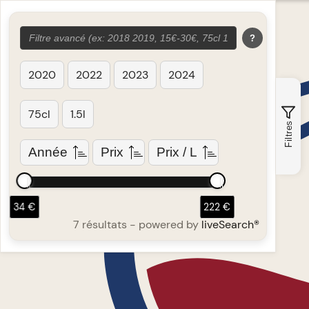
?
2020
2022
2023
2024
75cl
1.5l
Filtres
Année
Prix
Prix / L
34 €
222 €
7 résultats
- powered by
liveSearch®