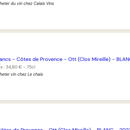
heter du vin chez Calais Vins
lancs
-
Côtes de Provence
-
Ott (Clos Mireille)
-
BLAN
ix :
34,80 €
-
75cl
heter vin chez Le chais
ôtes de Provence
-
Ott (Clos Mireille)
-
BLANC
-
202