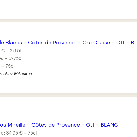
lle Blancs
-
Côtes de Provence
-
Cru Classé
-
Ott
-
B
 €
-
3x1.5l
 €
-
6x75cl
€
-
75cl
n chez Millesima
os Mireille
-
Côtes de Provence
-
Ott
-
BLANC
ix :
34,95 €
-
75cl