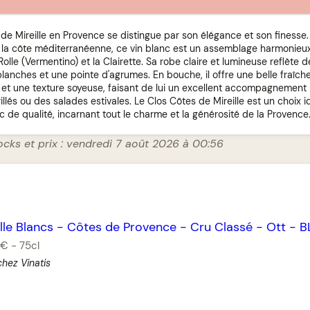
 de Mireille en Provence se distingue par son élégance et son finesse
de la côte méditerranéenne, ce vin blanc est un assemblage harmonie
 Rolle (Vermentino) et la Clairette. Sa robe claire et lumineuse reflète
 blanches et une pointe d'agrumes. En bouche, il offre une belle fraîche
 et une texture soyeuse, faisant de lui un excellent accompagnement 
llés ou des salades estivales. Le Clos Côtes de Mireille est un choix 
 de qualité, incarnant tout le charme et la générosité de la Provence
ocks et prix : vendredi 7 août 2026 à 00:56
lle Blancs
-
Côtes de Provence
-
Cru Classé
-
Ott
-
B
 €
-
75cl
chez Vinatis