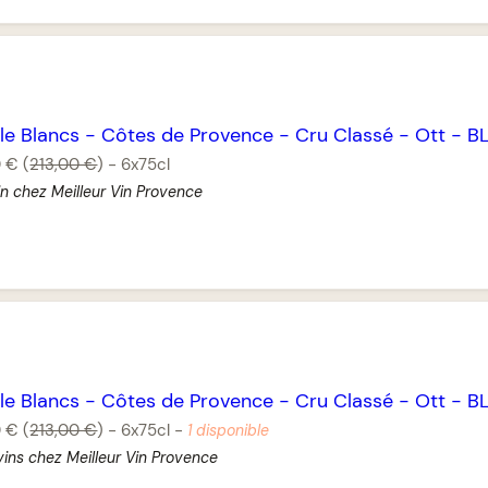
lle Blancs
-
Côtes de Provence
-
Cru Classé
-
Ott
-
B
0 €
(
213,00 €
)
-
6x75cl
in chez Meilleur Vin Provence
lle Blancs
-
Côtes de Provence
-
Cru Classé
-
Ott
-
B
0 €
(
213,00 €
)
-
6x75cl
-
1 disponible
vins chez Meilleur Vin Provence