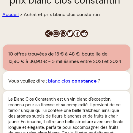
prix blanc clos constantin
Accueil
>
Achat et prix blanc clos constantin
E-mail
WhatsApp
Twitter
Facebook
Reddit
10 offres trouvées de 13 € à 48 €, bouteille de
13,90 € à 36,90 €
3 millésimes entre 2021 et 2024
Vous vouliez dire :
blanc clos
constance
?
Le Blanc Clos Constantin est un vin blanc d'exception,
reconnu pour sa finesse et sa complexité. Il provient de ce
terroir unique qui lui confère une belle fraîcheur, ainsi que
des arômes subtils de fleurs blanches et de fruits à chair
jaune. En bouche, il offre une belle structure avec une finale
longue et élégante, parfaite pour accompagner des fruits
de mer ou des plats légers. Ce vin illustre parfaitement