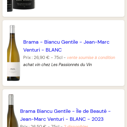
Brama
-
Biancu Gentile
-
Jean-Marc
Venturi
-
BLANC
Prix :
26,90 €
-
75cl
-
vente soumise à condition
achat vin chez Les Passionnés du Vin
Brama Biancu Gentile
-
Île de Beauté
-
Jean-Marc Venturi
-
BLANC
-
2023
Prix :
26,50 €
-
75cl
-
2 disponibles