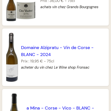
Prix :
36,00 €
-
75cl
achats vin chez Grands Bourgognes
Domaine Alzipratu
-
Vin de Corse
-
BLANC
-
2024
Prix :
19,95 €
-
75cl
acheter du vin chez Le Wine shop Fronsac
a Mina
-
Corse
-
Vico
-
BLANC
-