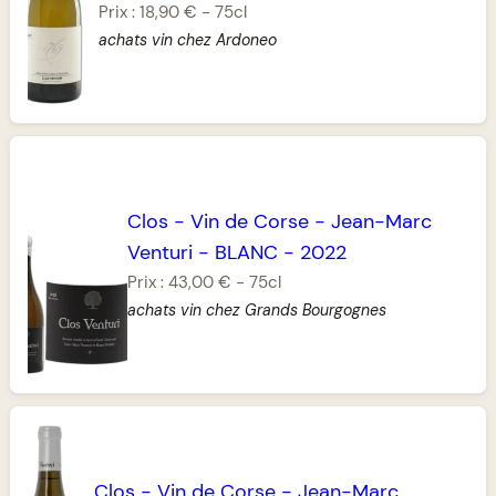
Prix :
18,90 €
-
75cl
achats vin chez Ardoneo
Clos
-
Vin de Corse
-
Jean-Marc
Venturi
-
BLANC
-
2022
Prix :
43,00 €
-
75cl
achats vin chez Grands Bourgognes
Clos
-
Vin de Corse
-
Jean-Marc