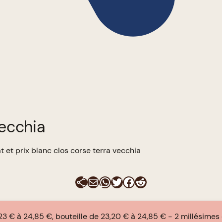
vecchia
t et prix blanc clos corse terra vecchia
E-mail
WhatsApp
Twitter
Facebook
Reddit
23 € à 24,85 €, bouteille de 23,20 € à 24,85 €
2 millésimes