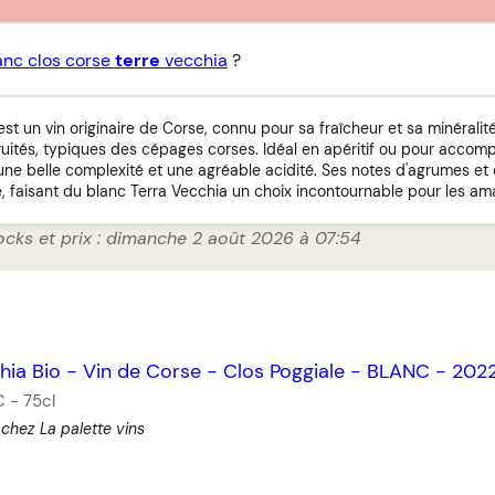
anc clos corse
terre
vecchia
?
st un vin originaire de Corse, connu pour sa fraîcheur et sa minéralit
ruités, typiques des cépages corses. Idéal en apéritif ou pour accom
e une belle complexité et une agréable acidité. Ses notes d'agrumes et
, faisant du blanc Terra Vecchia un choix incontournable pour les ama
tocks et prix : dimanche 2 août 2026 à 07:54
hia Bio
-
Vin de Corse
-
Clos Poggiale
-
BLANC
-
202
€
-
75cl
 chez La palette vins