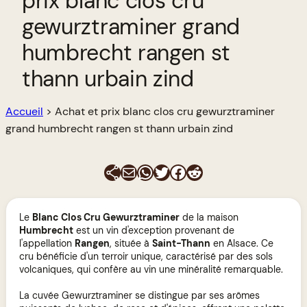
prix blanc clos cru
gewurztraminer grand
humbrecht rangen st
thann urbain zind
Accueil
>
Achat et prix blanc clos cru gewurztraminer
grand humbrecht rangen st thann urbain zind
E-mail
WhatsApp
Twitter
Facebook
Reddit
Le
Blanc Clos Cru Gewurztraminer
de la maison
Humbrecht
est un vin d'exception provenant de
l'appellation
Rangen
, située à
Saint-Thann
en Alsace. Ce
cru bénéficie d'un terroir unique, caractérisé par des sols
volcaniques, qui confère au vin une minéralité remarquable.
La cuvée Gewurztraminer se distingue par ses arômes