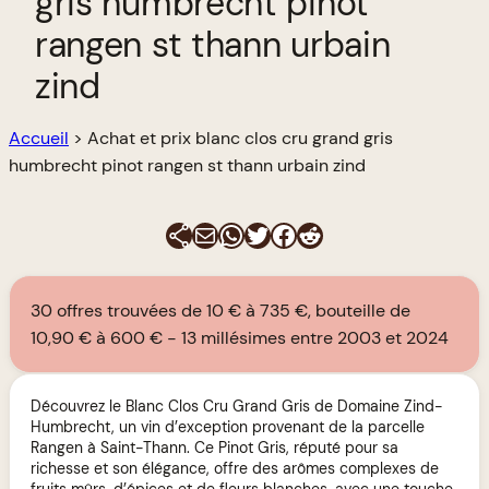
gris humbrecht pinot
rangen st thann urbain
zind
Accueil
>
Achat et prix blanc clos cru grand gris
humbrecht pinot rangen st thann urbain zind
E-mail
WhatsApp
Twitter
Facebook
Reddit
30 offres trouvées de 10 € à 735 €, bouteille de
10,90 € à 600 €
13 millésimes entre 2003 et 2024
Découvrez le Blanc Clos Cru Grand Gris de Domaine Zind-
Humbrecht, un vin d’exception provenant de la parcelle
Rangen à Saint-Thann. Ce Pinot Gris, réputé pour sa
richesse et son élégance, offre des arômes complexes de
fruits mûrs, d’épices et de fleurs blanches, avec une touche