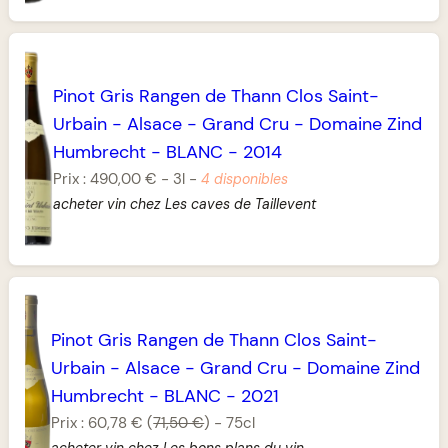
Pinot Gris Rangen de Thann Clos Saint-
Urbain
-
Alsace
-
Grand Cru
-
Domaine Zind
Humbrecht
-
BLANC
-
2014
Prix :
490,00 €
-
3l
-
4 disponibles
acheter vin chez Les caves de Taillevent
Pinot Gris Rangen de Thann Clos Saint-
Urbain
-
Alsace
-
Grand Cru
-
Domaine Zind
Humbrecht
-
BLANC
-
2021
Prix :
60,78 €
(
71,50 €
)
-
75cl
acheter vin chez Les bons plans du vin