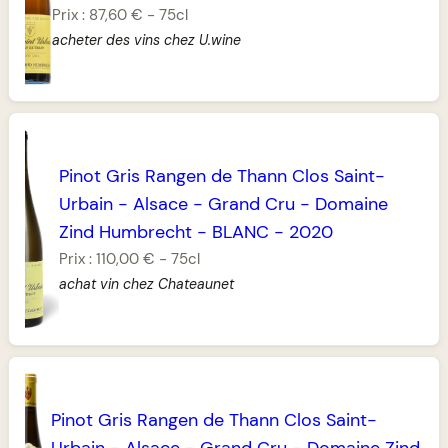
Prix :
87,60 €
-
75cl
acheter des vins chez U.wine
Pinot Gris Rangen de Thann Clos Saint-
Urbain
-
Alsace
-
Grand Cru
-
Domaine
Zind Humbrecht
-
BLANC
-
2020
Prix :
110,00 €
-
75cl
achat vin chez Chateaunet
Pinot Gris Rangen de Thann Clos Saint-
Urbain
-
Alsace
-
Grand Cru
-
Domaine Zind