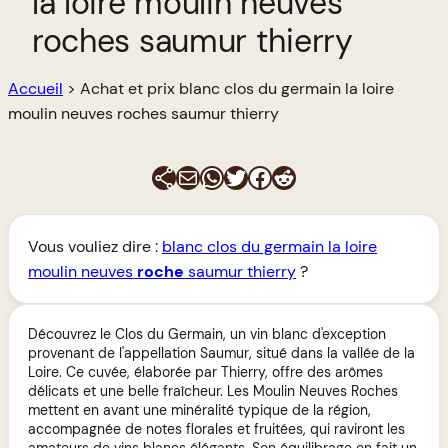
la loire moulin neuves
roches saumur thierry
Accueil
>
Achat et prix blanc clos du germain la loire
moulin neuves roches saumur thierry
E-mail
WhatsApp
Twitter
Facebook
Reddit
Vous vouliez dire :
blanc clos du germain la loire
moulin neuves
roche
saumur thierry
?
Découvrez le Clos du Germain, un vin blanc d'exception
provenant de l'appellation Saumur, situé dans la vallée de la
Loire. Ce cuvée, élaborée par Thierry, offre des arômes
délicats et une belle fraîcheur. Les Moulin Neuves Roches
mettent en avant une minéralité typique de la région,
accompagnée de notes florales et fruitées, qui raviront les
amateurs de vins blancs élégants. Son équilibrage en fait un