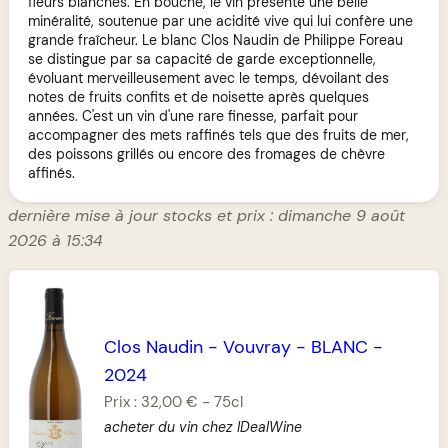
fleurs blanches. En bouche, le vin présente une belle
minéralité, soutenue par une acidité vive qui lui confère une
grande fraîcheur. Le blanc Clos Naudin de Philippe Foreau
se distingue par sa capacité de garde exceptionnelle,
évoluant merveilleusement avec le temps, dévoilant des
notes de fruits confits et de noisette après quelques
années. C'est un vin d'une rare finesse, parfait pour
accompagner des mets raffinés tels que des fruits de mer,
des poissons grillés ou encore des fromages de chèvre
affinés.
dernière mise à jour stocks et prix : dimanche 9 août
2026 à 15:34
Clos Naudin
-
Vouvray
-
BLANC
-
2024
Prix :
32,00 €
-
75cl
acheter du vin chez IDealWine