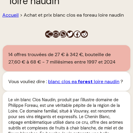
loire naudin
Accueil
>
Achat et prix blanc clos ea foreau loire naudin
E-mail
WhatsApp
Twitter
Facebook
Reddit
14 offres trouvées de 27 € à 342 €, bouteille de
27,60 € à 68 €
7 millésimes entre 1997 et 2024
Vous vouliez dire :
blanc clos ea
forest
loire naudin
?
Le vin blanc Clos Naudin, produit par l'illustre domaine de
Philippe Foreau, est une véritable pépite de la région de la
Loire. Ce domaine familial, situé à Vouvray, est renommé
pour ses vins élégants et expressifs. Le Chenin Blanc,
cépage emblématique utilisé dans ce cru, offre des arômes
subtils et complexes de fruits à chair blanche, de miel et de