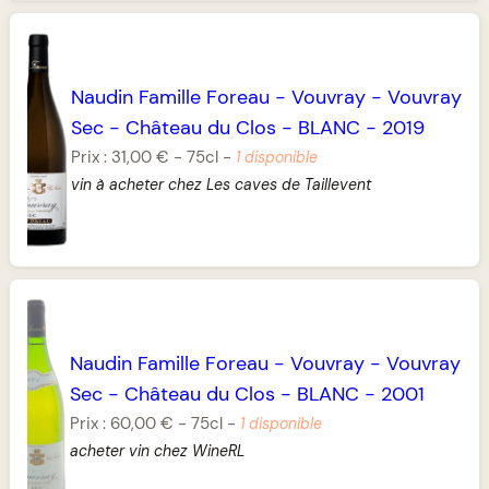
Naudin Famille Foreau
-
Vouvray
-
Vouvray
Sec
-
Château du Clos
-
BLANC
-
2019
Prix :
31,00 €
-
75cl
-
1 disponible
vin à acheter chez Les caves de Taillevent
Naudin Famille Foreau
-
Vouvray
-
Vouvray
Sec
-
Château du Clos
-
BLANC
-
2001
Prix :
60,00 €
-
75cl
-
1 disponible
acheter vin chez WineRL