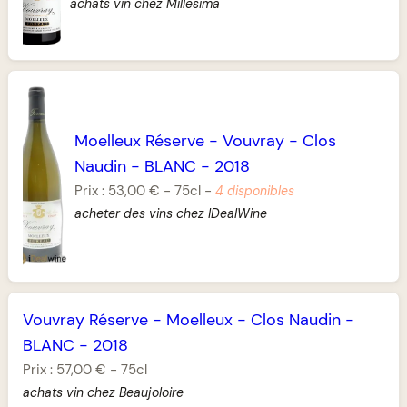
achats vin chez Millesima
Moelleux Réserve
-
Vouvray
-
Clos
Naudin
-
BLANC
-
2018
Prix :
53,00 €
-
75cl
-
4 disponibles
acheter des vins chez IDealWine
Vouvray Réserve
-
Moelleux
-
Clos Naudin
-
BLANC
-
2018
Prix :
57,00 €
-
75cl
achats vin chez Beaujoloire