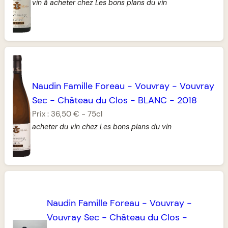
vin à acheter chez Les bons plans du vin
Naudin Famille Foreau
-
Vouvray
-
Vouvray
Sec
-
Château du Clos
-
BLANC
-
2018
Prix :
36,50 €
-
75cl
acheter du vin chez Les bons plans du vin
Naudin Famille Foreau
-
Vouvray
-
Vouvray Sec
-
Château du Clos
-