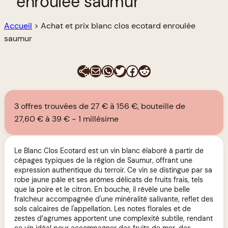
enroulée saumur
Accueil
>
Achat et prix blanc clos ecotard enroulée
saumur
E-mail
WhatsApp
Twitter
Facebook
Reddit
3 offres trouvées de 27 € à 156 €, bouteille de
27,60 € à 39 €
1 millésime
Le Blanc Clos Ecotard est un vin blanc élaboré à partir de
cépages typiques de la région de Saumur, offrant une
expression authentique du terroir. Ce vin se distingue par sa
robe jaune pâle et ses arômes délicats de fruits frais, tels
que la poire et le citron. En bouche, il révèle une belle
fraîcheur accompagnée d'une minéralité salivante, reflet des
sols calcaires de l'appellation. Les notes florales et de
zestes d’agrumes apportent une complexité subtile, rendant
ce vin idéal pour accompagner des fruits de mer, des