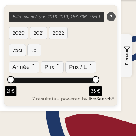
?
2020
2021
2022
75cl
1.5l
Filtres
Année
Prix
Prix / L
21 €
36 €
7 résultats
- powered by
liveSearch®