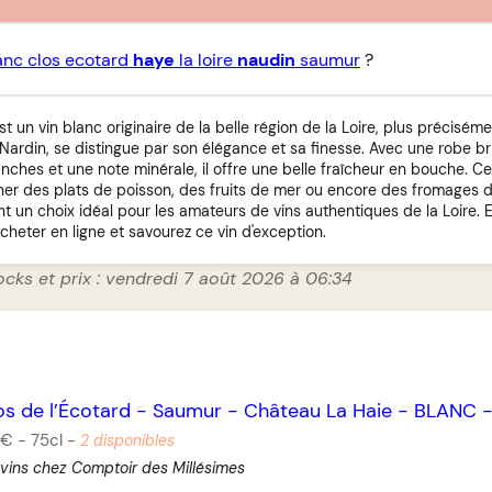
anc clos ecotard
haye
la loire
naudin
saumur
?
t un vin blanc originaire de la belle région de la Loire, plus précisém
 Nardin, se distingue par son élégance et sa finesse. Avec une robe br
anches et une note minérale, il offre une belle fraîcheur en bouche. 
r des plats de poisson, des fruits de mer ou encore des fromages de
nt un choix idéal pour les amateurs de vins authentiques de la Loire. E
acheter en ligne et savourez ce vin d'exception.
ocks et prix : vendredi 7 août 2026 à 06:34
os de l’Écotard
-
Saumur
-
Château La Haie
-
BLANC
 €
-
75cl
-
2 disponibles
vins chez Comptoir des Millésimes