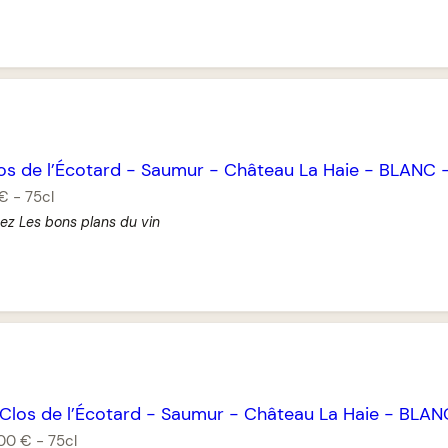
os de l’Écotard
-
Saumur
-
Château La Haie
-
BLANC
 €
-
75cl
hez Les bons plans du vin
Clos de l’Écotard
-
Saumur
-
Château La Haie
-
BLAN
,00 €
-
75cl