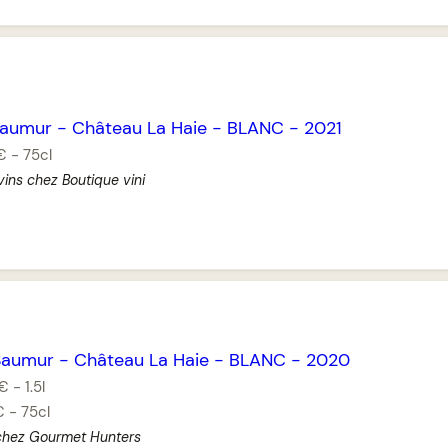
aumur
-
Château La Haie
-
BLANC
-
2021
€
-
75cl
vins chez Boutique vini
Saumur
-
Château La Haie
-
BLANC
-
2020
 €
-
1.5l
€
-
75cl
 chez Gourmet Hunters