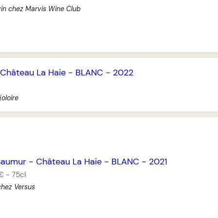
vin chez Marvis Wine Club
Château La Haie
-
BLANC
-
2022
oloire
Saumur
-
Château La Haie
-
BLANC
-
2021
 €
-
75cl
chez Versus