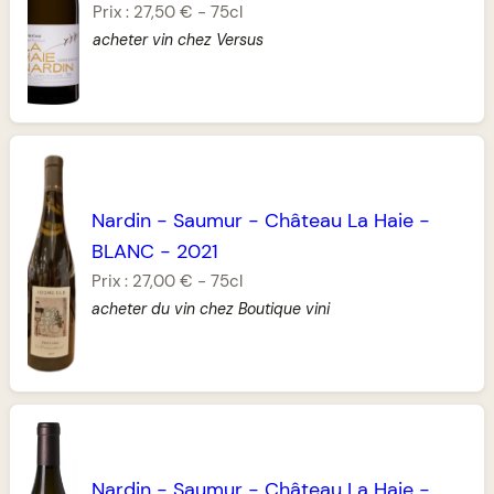
Prix :
27,50 €
-
75cl
acheter vin chez Versus
Nardin
-
Saumur
-
Château La Haie
-
BLANC
-
2021
Prix :
27,00 €
-
75cl
acheter du vin chez Boutique vini
Nardin
-
Saumur
-
Château La Haie
-