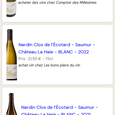
acheter des vins chez Comptoir des Millésimes
Nardin Clos de l’Écotard
-
Saumur
-
Château La Haie
-
BLANC
-
2022
Prix :
21,50 €
-
75cl
achat vin chez Les bons plans du vin
Nardin Clos de l’Écotard
-
Saumur
-
Château La Haie
-
BLANC
-
2021