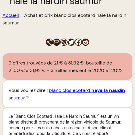
haie la nardin saumur
Accueil
>
Achat et prix blanc clos ecotard haie la nardin
saumur
E-mail
WhatsApp
Twitter
Facebook
Reddit
9 offres trouvées de 21 € à 31,92 €, bouteille de
21,50 € à 31,92 €
3 millésimes entre 2020 et 2022
Vous vouliez dire :
blanc clos ecotard
haye
la
naudin
saumur
?
Le "Blanc Clos Ecotard Haie La Nardin Saumur" est un vin
blanc distinctif provenant de la région vinicole de Saumur,
connue pour ses sols riches en calcaire et son climat
tempéré idéal pour la viticulture. Ce vin est élaboré