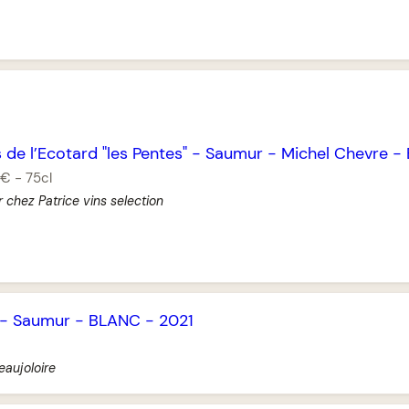
 de l’Ecotard "les Pentes"
-
Saumur
-
Michel Chevre
-
 €
-
75cl
r chez Patrice vins selection
-
Saumur
-
BLANC
-
2021
eaujoloire