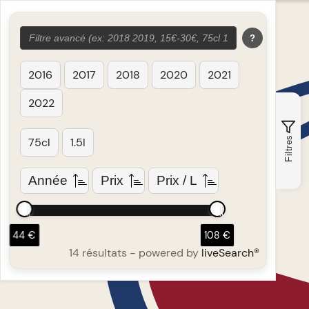
?
2016
2017
2018
2020
2021
2022
Filtres
75cl
1.5l
Année
Prix
Prix / L
44 €
108 €
14 résultats
- powered by
liveSearch®