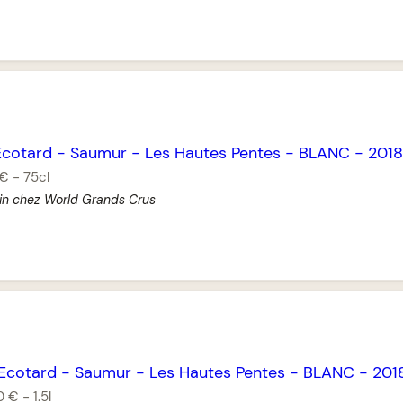
Ecotard
-
Saumur
-
Les Hautes Pentes
-
BLANC
-
2018
 €
-
75cl
in chez World Grands Crus
’Ecotard
-
Saumur
-
Les Hautes Pentes
-
BLANC
-
201
0 €
-
1.5l