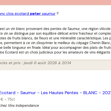
anc clos ecotard
peter
saumur
?
 est un vin blanc provenant des pentes de Saumur, une région viticol
Ce vin se distingue par son équilibre délicat entre fraicheur et comple
tes de fruits blancs, de fleurs et une minéralité caractéristique. Le
iée, permettent à ce vin d'exprimer le meilleur du cépage Chenin Blanc,
e belle longueur en finale. Idéal pour accompagner des plats de frui
os Ecotard est un choix judicieux pour les amateurs de vins élégants e
ocks et prix : jeudi 6 août 2026 à 20:14
’Ecotard
-
Saumur
-
Les Hautes Pentes
-
BLANC
-
202
 €
-
75cl
 chez Vins independance