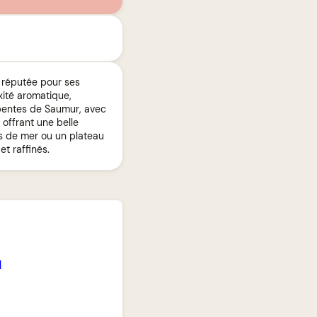
e réputée pour ses
xité aromatique,
s pentes de Saumur, avec
 offrant une belle
ts de mer ou un plateau
t raffinés.
1