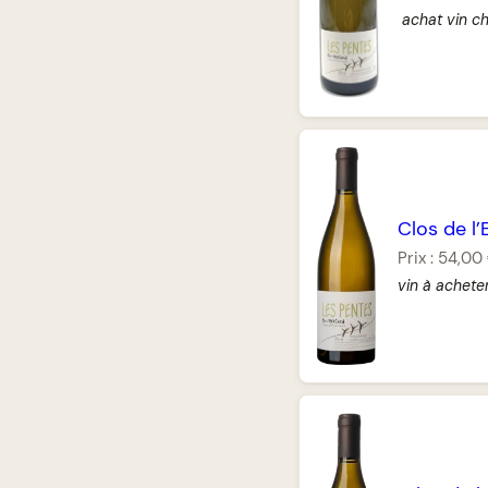
achat vin c
Clos de l
Prix :
54,00
vin à achete