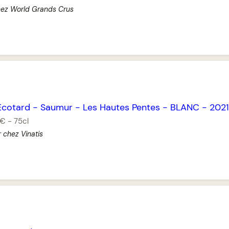
hez World Grands Crus
’Ecotard
-
Saumur
-
Les Hautes Pentes
-
BLANC
-
2021
 €
-
75cl
r chez Vinatis