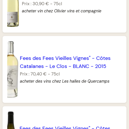
Prix :
30,90 €
-
75cl
acheter vin chez Olivier vins et compagnie
Fees des Fees Vieilles Vignes"
-
Côtes
Catalanes
-
Le Clos
-
BLANC
-
2015
Prix :
70,40 €
-
75cl
acheter des vins chez Les halles de Quercamps
Fees des Fees Vieilles Vignes"
-
Côtes