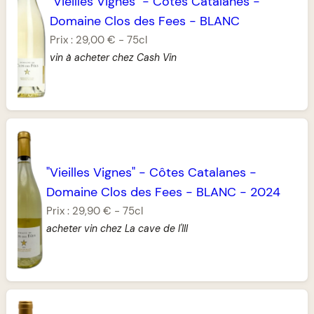
"Vieilles Vignes"
-
Côtes Catalanes
-
Domaine Clos des Fees
-
BLANC
Prix :
29,00 €
-
75cl
vin à acheter chez Cash Vin
"Vieilles Vignes"
-
Côtes Catalanes
-
Domaine Clos des Fees
-
BLANC
-
2024
Prix :
29,90 €
-
75cl
acheter vin chez La cave de l'Ill