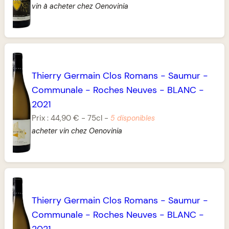
vin à acheter chez Oenovinia
Thierry Germain Clos Romans
-
Saumur
-
Communale
-
Roches Neuves
-
BLANC
-
2021
Prix :
44,90 €
-
75cl
-
5 disponibles
acheter vin chez Oenovinia
Thierry Germain Clos Romans
-
Saumur
-
Communale
-
Roches Neuves
-
BLANC
-
2021