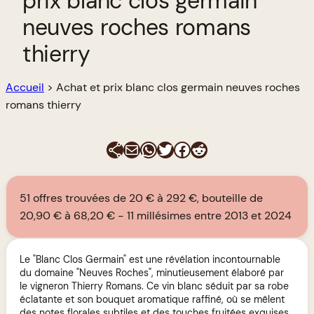
prix blanc clos germain
neuves roches romans
thierry
Accueil
>
Achat et prix blanc clos germain neuves roches
romans thierry
E-mail
WhatsApp
Twitter
Facebook
Reddit
51 offres trouvées de 20 € à 292 €, bouteille de
20,90 € à 68,20 €
11 millésimes entre 2013 et 2024
Le "Blanc Clos Germain" est une révélation incontournable
du domaine "Neuves Roches", minutieusement élaboré par
le vigneron Thierry Romans. Ce vin blanc séduit par sa robe
éclatante et son bouquet aromatique raffiné, où se mêlent
des notes florales subtiles et des touches fruitées exquises,