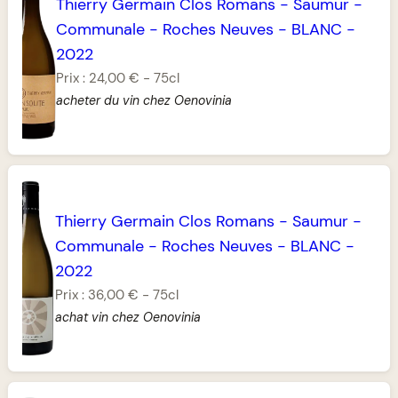
Thierry Germain Clos Romans
-
Saumur
-
Communale
-
Roches Neuves
-
BLANC
-
2022
Prix :
24,00 €
-
75cl
acheter du vin chez Oenovinia
Thierry Germain Clos Romans
-
Saumur
-
Communale
-
Roches Neuves
-
BLANC
-
2022
Prix :
36,00 €
-
75cl
achat vin chez Oenovinia