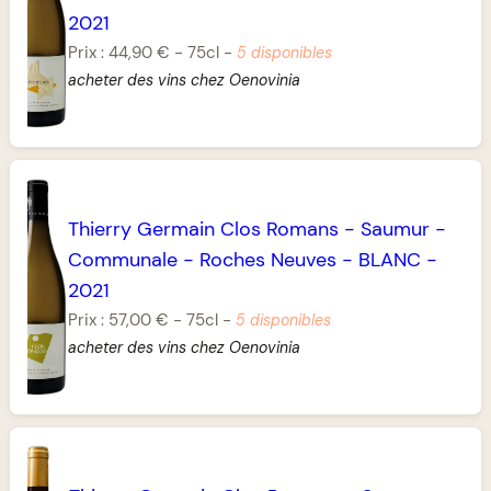
2021
Prix :
44,90 €
-
75cl
-
5 disponibles
acheter des vins chez Oenovinia
Thierry Germain Clos Romans
-
Saumur
-
Communale
-
Roches Neuves
-
BLANC
-
2021
Prix :
57,00 €
-
75cl
-
5 disponibles
acheter des vins chez Oenovinia