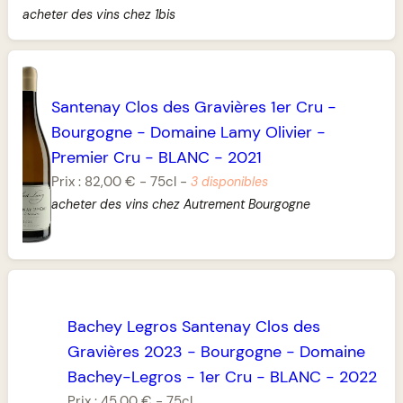
acheter des vins chez 1bis
Santenay Clos des Gravières 1er Cru
-
Bourgogne
-
Domaine Lamy Olivier
-
Premier Cru
-
BLANC
-
2021
Prix :
82,00 €
-
75cl
-
3 disponibles
acheter des vins chez Autrement Bourgogne
Bachey Legros Santenay Clos des
Gravières 2023
-
Bourgogne
-
Domaine
Bachey-Legros
-
1er Cru
-
BLANC
-
2022
Prix :
45,00 €
-
75cl