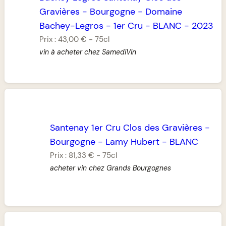
Gravières
-
Bourgogne
-
Domaine
Bachey-Legros
-
1er Cru
-
BLANC
-
2023
Prix :
43,00 €
-
75cl
vin à acheter chez SamediVin
Santenay 1er Cru Clos des Gravières
-
Bourgogne
-
Lamy Hubert
-
BLANC
Prix :
81,33 €
-
75cl
acheter vin chez Grands Bourgognes