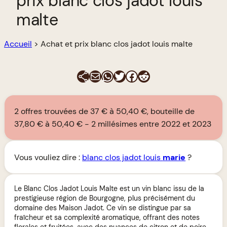
prix blanc clos jadot louis
malte
Accueil
>
Achat et prix blanc clos jadot louis malte
E-mail
WhatsApp
Twitter
Facebook
Reddit
2 offres trouvées de 37 € à 50,40 €, bouteille de
37,80 € à 50,40 €
2 millésimes entre 2022 et 2023
Vous vouliez dire :
blanc clos jadot louis
marie
?
Le Blanc Clos Jadot Louis Malte est un vin blanc issu de la
prestigieuse région de Bourgogne, plus précisément du
domaine des Maison Jadot. Ce vin se distingue par sa
fraîcheur et sa complexité aromatique, offrant des notes
florales et fruitées, avec des nuances de citron et de poire.