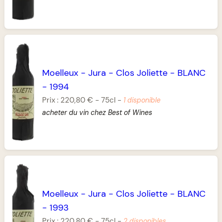
Moelleux
-
Jura
-
Clos Joliette
-
BLANC
-
1994
Prix :
220,80 €
-
75cl
-
1 disponible
acheter du vin chez Best of Wines
Moelleux
-
Jura
-
Clos Joliette
-
BLANC
-
1993
Prix :
220,80 €
-
75cl
-
2 disponibles