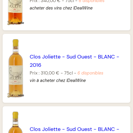
Prix :
340,00 €
-
75cl
-
6 disponibles
acheter des vins chez IDealWine
Clos Joliette
-
Sud Ouest
-
BLANC
-
2016
Prix :
310,00 €
-
75cl
-
6 disponibles
vin à acheter chez IDealWine
Clos Joliette
-
Sud Ouest
-
BLANC
-