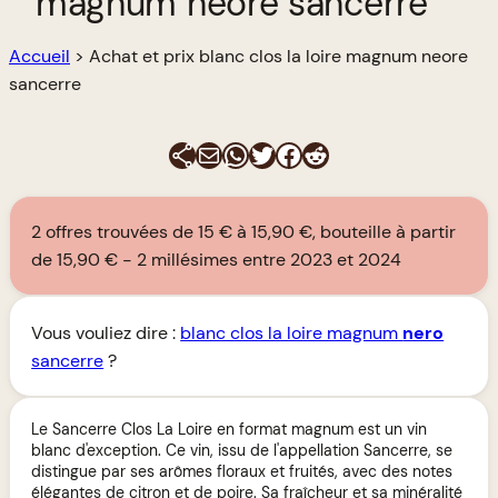
magnum neore sancerre
Accueil
>
Achat et prix blanc clos la loire magnum neore
sancerre
E-mail
WhatsApp
Twitter
Facebook
Reddit
2 offres trouvées de 15 € à 15,90 €, bouteille à partir
de 15,90 €
2 millésimes entre 2023 et 2024
Vous vouliez dire :
blanc clos la loire magnum
nero
sancerre
?
Le Sancerre Clos La Loire en format magnum est un vin
blanc d'exception. Ce vin, issu de l'appellation Sancerre, se
distingue par ses arômes floraux et fruités, avec des notes
élégantes de citron et de poire. Sa fraîcheur et sa minéralité