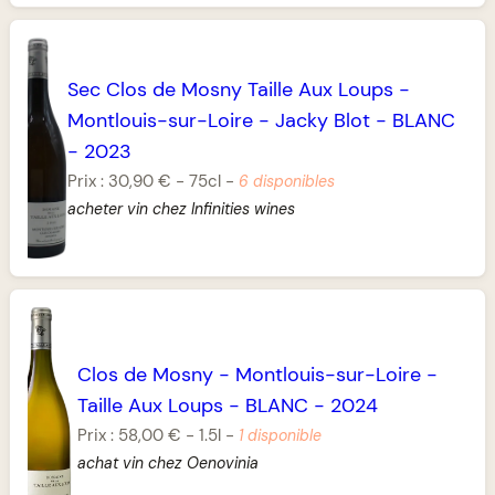
Sec Clos de Mosny Taille Aux Loups
-
Montlouis-sur-Loire
-
Jacky Blot
-
BLANC
-
2023
Prix :
30,90 €
-
75cl
-
6 disponibles
acheter vin chez Infinities wines
Clos de Mosny
-
Montlouis-sur-Loire
-
Taille Aux Loups
-
BLANC
-
2024
Prix :
58,00 €
-
1.5l
-
1 disponible
achat vin chez Oenovinia