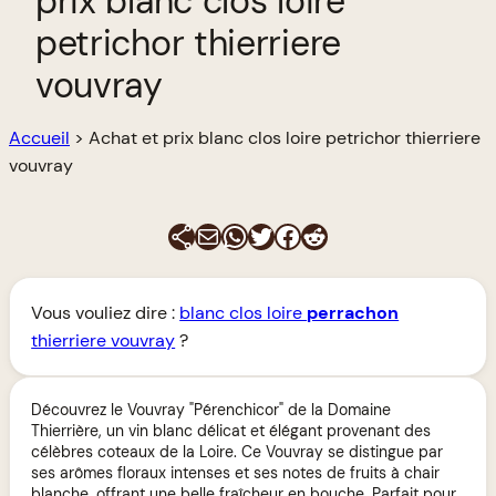
prix blanc clos loire
petrichor thierriere
vouvray
Accueil
>
Achat et prix blanc clos loire petrichor thierriere
vouvray
E-mail
WhatsApp
Twitter
Facebook
Reddit
Vous vouliez dire :
blanc clos loire
perrachon
thierriere vouvray
?
Découvrez le Vouvray "Pérenchicor" de la Domaine
Thierrière, un vin blanc délicat et élégant provenant des
célèbres coteaux de la Loire. Ce Vouvray se distingue par
ses arômes floraux intenses et ses notes de fruits à chair
blanche, offrant une belle fraîcheur en bouche. Parfait pour