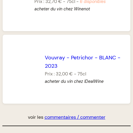
Prix :
32,70 €
-
75cl
-
6 disponibles
acheter du vin chez Winenot
Vouvray
-
Petrichor
-
BLANC
-
2023
Prix :
32,00 €
-
75cl
acheter du vin chez IDealWine
voir les
commentaires / commenter