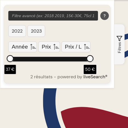
?
2022
2023
Filtres
Année
Prix
Prix / L
37 €
50 €
2 résultats
- powered by
liveSearch®