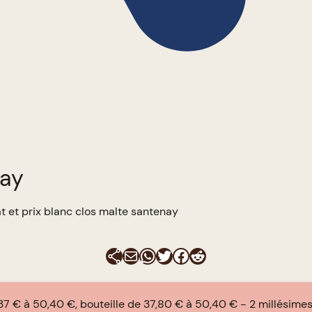
nay
t et prix blanc clos malte santenay
E-mail
WhatsApp
Twitter
Facebook
Reddit
 37 € à 50,40 €, bouteille de 37,80 € à 50,40 €
2 millésime