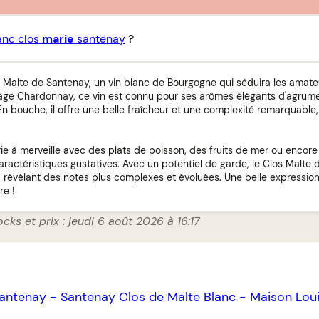
anc clos
marie
santenay
?
 Malte de Santenay, un vin blanc de Bourgogne qui séduira les amateu
age Chardonnay, ce vin est connu pour ses arômes élégants d'agrumes
n bouche, il offre une belle fraîcheur et une complexité remarquab
ie à merveille avec des plats de poisson, des fruits de mer ou encore 
aractéristiques gustatives. Avec un potentiel de garde, le Clos Malte
, révélant des notes plus complexes et évoluées. Une belle expression
re !
cks et prix : jeudi 6 août 2026 à 16:17
antenay
-
Santenay Clos de Malte Blanc
-
Maison Lou