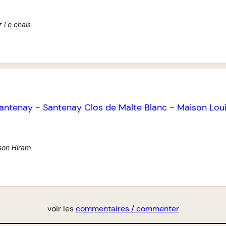
z Le chais
antenay
-
Santenay Clos de Malte Blanc
-
Maison Lou
l
son Hiram
voir les
commentaires / commenter