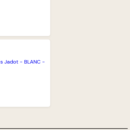
is Jadot
-
BLANC
-