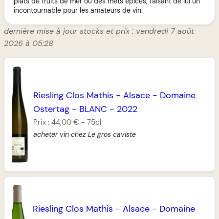
plats de fruits de mer ou des mets épicés, faisant de lui un
incontournable pour les amateurs de vin.
dernière mise à jour stocks et prix : vendredi 7 août
2026 à 05:28
Riesling Clos Mathis
-
Alsace
-
Domaine
Ostertag
-
BLANC
-
2022
Prix :
44,00 €
-
75cl
acheter vin chez Le gros caviste
Riesling Clos Mathis
-
Alsace
-
Domaine