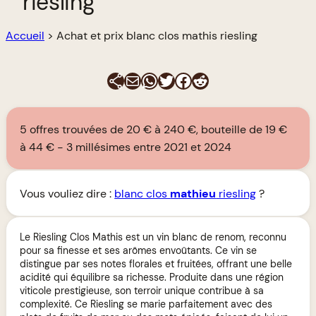
riesling
Accueil
>
Achat et prix blanc clos mathis riesling
E-mail
WhatsApp
Twitter
Facebook
Reddit
5 offres trouvées de 20 € à 240 €, bouteille de 19 €
à 44 €
3 millésimes entre 2021 et 2024
Vous vouliez dire :
blanc clos
mathieu
riesling
?
Le Riesling Clos Mathis est un vin blanc de renom, reconnu
pour sa finesse et ses arômes envoûtants. Ce vin se
distingue par ses notes florales et fruitées, offrant une belle
acidité qui équilibre sa richesse. Produite dans une région
viticole prestigieuse, son terroir unique contribue à sa
complexité. Ce Riesling se marie parfaitement avec des