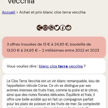
vecchia
Accueil
>
Achat et prix blanc clos terra vecchia
E-mail
WhatsApp
Twitter
Facebook
Reddit
3 offres trouvées de 13 € à 24,85 €, bouteille de
13,50 € à 24,85 €
2 millésimes entre 2022 et 2023
Vous vouliez dire :
blanc clos
terre
vecchia
?
Le Clos Terra Vecchia est un vin blanc remarquable, issu de
l'appellation viticole Corse. Ce vin se distingue par ses
arômes intenses de fruits frais, comme la poire et le citron,
ainsi que des notes florales délicates. Équilibré et frais, il
offre une belle acidité qui en fait un compagnon parfait
pour les plats de poisson et les fruits de mer. Sa complexité