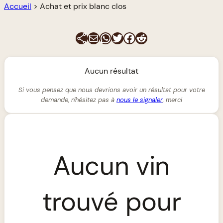
Accueil
>
Achat et prix blanc clos
E-mail
WhatsApp
Twitter
Facebook
Reddit
Aucun résultat
Si vous pensez que nous devrions avoir un résultat pour votre
demande, n'hésitez pas à
nous le signaler
, merci
Aucun vin
trouvé pour