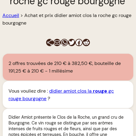
roche gc rouge bourgogne
Accueil
>
Achat et prix didier amiot clos la roche gc rouge
bourgogne
E-mail
WhatsApp
Twitter
Facebook
Reddit
2 offres trouvées de 210 € à 382,50 €, bouteille de
191,25 € à 210 €
1 millésime
Vous vouliez dire :
didier amiot clos la
rouge
gc
rouge bourgogne
?
Didier Amiot présente le Clos de la Roche, un grand cru de
Bourgogne. Ce vin rouge se distingue par ses arômes
intenses de fruits rouges et de fleurs, ainsi que par des
notes épicées et terreuses. En bouche, il offre une