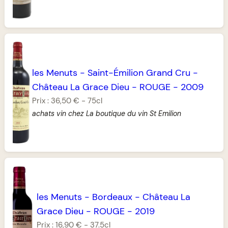
les Menuts
-
Saint-Émilion Grand Cru
-
Château La Grace Dieu
-
ROUGE
-
2009
Prix :
36,50 €
-
75cl
achats vin chez La boutique du vin St Emilion
les Menuts
-
Bordeaux
-
Château La
Grace Dieu
-
ROUGE
-
2019
Prix :
16,90 €
-
37.5cl