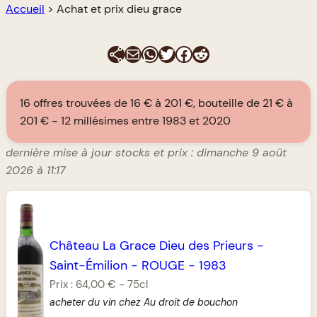
Accueil
>
Achat et prix dieu grace
E-mail
WhatsApp
Twitter
Facebook
Reddit
16 offres trouvées de 16 € à 201 €, bouteille de 21 € à
201 €
12 millésimes entre 1983 et 2020
dernière mise à jour stocks et prix : dimanche 9 août
2026 à 11:17
Château La Grace Dieu des Prieurs
-
Saint-Émilion
-
ROUGE
-
1983
Prix :
64,00 €
-
75cl
acheter du vin chez Au droit de bouchon