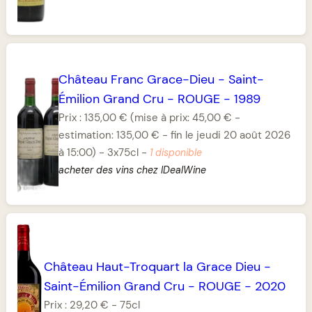
Château Franc Grace-Dieu
-
Saint-
Émilion Grand Cru
-
ROUGE
-
1989
Prix :
135,00 €
(mise à prix: 45,00 € -
estimation: 135,00 € - fin le jeudi 20 août 2026
à 15:00)
-
3x75cl
-
1 disponible
acheter des vins chez IDealWine
Château Haut-Troquart la Grace Dieu
-
Saint-Émilion Grand Cru
-
ROUGE
-
2020
Prix :
29,20 €
-
75cl