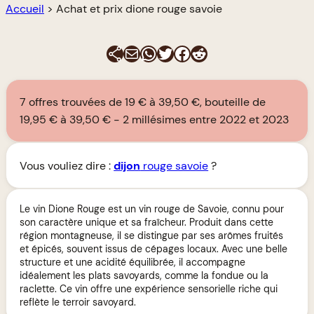
Accueil
>
Achat et prix dione rouge savoie
E-mail
WhatsApp
Twitter
Facebook
Reddit
7 offres trouvées de 19 € à 39,50 €, bouteille de
19,95 € à 39,50 €
2 millésimes entre 2022 et 2023
Vous vouliez dire :
dijon
rouge savoie
?
Le vin Dione Rouge est un vin rouge de Savoie, connu pour
son caractère unique et sa fraîcheur. Produit dans cette
région montagneuse, il se distingue par ses arômes fruités
et épicés, souvent issus de cépages locaux. Avec une belle
structure et une acidité équilibrée, il accompagne
idéalement les plats savoyards, comme la fondue ou la
raclette. Ce vin offre une expérience sensorielle riche qui
reflète le terroir savoyard.