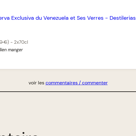
rva Exclusiva du Venezuela et Ses Verres
-
Destileria
90 €
)
-
2x70cl
Bien manger
voir les
commentaires / commenter