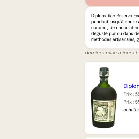
Diplomatico Reserva Exc
pendant jusqu'à douze a
caramel, de chocolat noi
dégusté pur ou dans des
méthodes artisanales, g
dernière mise à jour st
Diplo
Prix :
5
Prix :
5
acheter