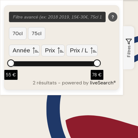
?
70cl
75cl
Filtres
Année
Prix
Prix / L
55 €
78 €
2 résultats
- powered by
liveSearch®