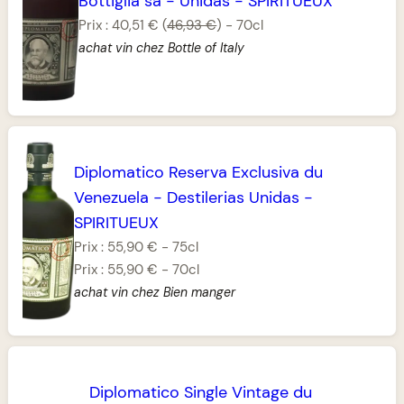
Bottiglia sa
-
Unidas
-
SPIRITUEUX
Prix :
40,51 €
(
46,93 €
)
-
70cl
achat vin chez Bottle of Italy
Diplomatico Reserva Exclusiva du
Venezuela
-
Destilerias Unidas
-
SPIRITUEUX
Prix :
55,90 €
-
75cl
Prix :
55,90 €
-
70cl
achat vin chez Bien manger
Diplomatico Single Vintage du