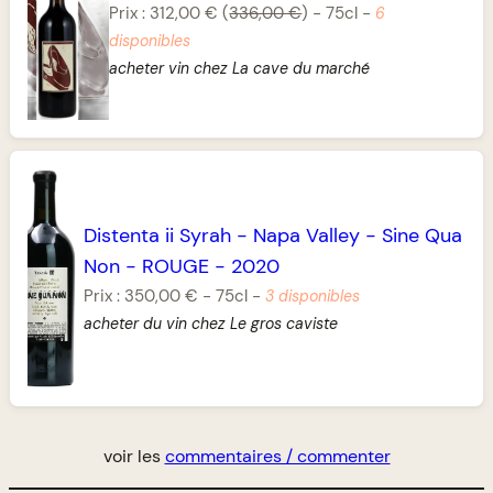
Prix :
312,00 €
(
336,00 €
)
-
75cl
-
6
disponibles
acheter vin chez La cave du marché
Distenta ii Syrah
-
Napa Valley
-
Sine Qua
Non
-
ROUGE
-
2020
Prix :
350,00 €
-
75cl
-
3 disponibles
acheter du vin chez Le gros caviste
voir les
commentaires / commenter