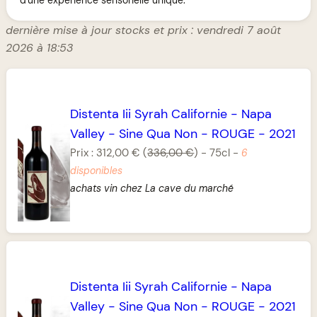
dernière mise à jour stocks et prix : vendredi 7 août
2026 à 18:53
Distenta Iii Syrah Californie
-
Napa
Valley
-
Sine Qua Non
-
ROUGE
-
2021
Prix :
312,00 €
(
336,00 €
)
-
75cl
-
6
disponibles
achats vin chez La cave du marché
Distenta Iii Syrah Californie
-
Napa
Valley
-
Sine Qua Non
-
ROUGE
-
2021