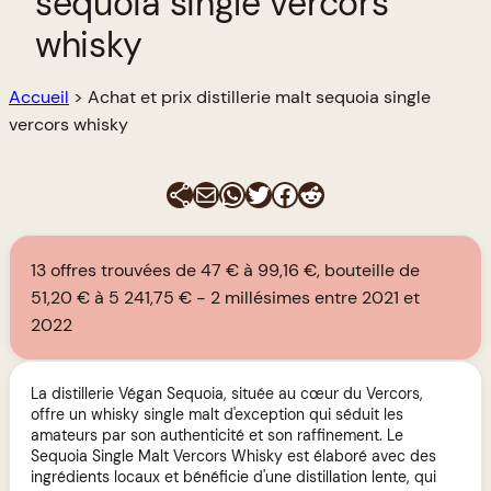
sequoia single vercors
whisky
Accueil
>
Achat et prix distillerie malt sequoia single
vercors whisky
E-mail
WhatsApp
Twitter
Facebook
Reddit
13 offres trouvées de 47 € à 99,16 €, bouteille de
51,20 € à 5 241,75 €
2 millésimes entre 2021 et
2022
La distillerie Végan Sequoia, située au cœur du Vercors,
offre un whisky single malt d'exception qui séduit les
amateurs par son authenticité et son raffinement. Le
Sequoia Single Malt Vercors Whisky est élaboré avec des
ingrédients locaux et bénéficie d'une distillation lente, qui